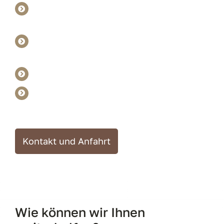
Die Sitzbank ist zu weich oder
durchgesessen (brennen im Hintern)
Beine schlafen ein, Knie schmerzen (Zu
kleiner Kniewinkel)
Drücken an den Oberschenkeln
Zu starker Neigungswinkel (nach vorne
Rutschen, Probleme mit den Schultern)
Kontakt und Anfahrt
Wie können wir Ihnen